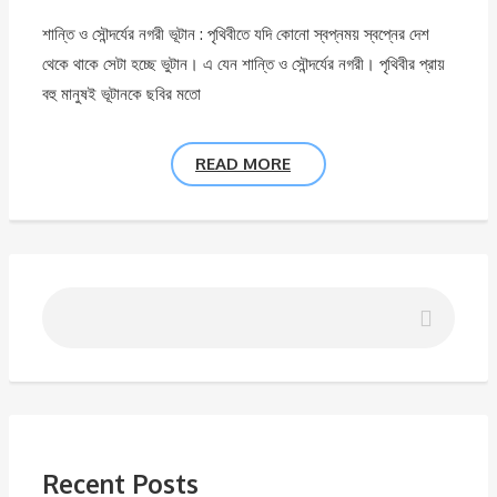
শান্তি ও সৌন্দর্যের নগরী ভূটান : পৃথিবীতে যদি কোনো স্বপ্নময় স্বপ্নের দেশ
থেকে থাকে সেটা হচ্ছে ভুটান। এ যেন শান্তি ও সৌন্দর্যের নগরী। পৃথিবীর প্রায়
বহু মানুষই ভূটানকে ছবির মতো
READ MORE
Recent Posts