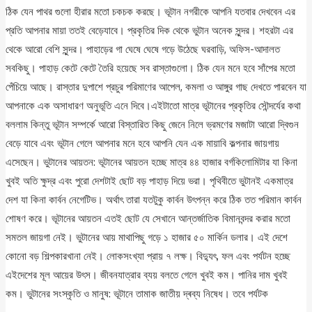
ঠিক যেন পাথর গুলো হীরার মতো চকচক করছে। ভূটান নগরীকে আপনি যতবার দেখবেন এর
প্রতি আপনার মায়া ততই বেড়েযাবে। প্রকৃতির দিক থেকে ভুটান অনেক সুন্দর। শহরটা এর
থেকে আরো বেশি সুন্দর। পাহাড়ের গা ঘেষে ঘেষে গড়ে উঠেছে ঘরবাড়ি, অফিস-আদালত
সবকিছু। পাহাড় কেটে কেটে তৈরি হয়েছে সব রাস্তাগুলো। ঠিক যেন মনে হবে সাঁপের মতো
পেঁচিয়ে আছে। রাস্তার দুপাশে প্রচুর পরিমাণের আপেল, কমলা ও আঙ্গুর গাছ দেখতে পারবেন যা
আপনাকে এক অসাধারণ অনুভূতি এনে দিবে।এইটাতো মাত্র ভূটানের প্রকৃতির সৌন্দর্যের কথা
বললাম কিন্তু ভূটান সম্পর্কে আরো বিস্তারিত কিছু জেনে নিলে ভ্রমণের মজাটা আরো দ্বিগুন
বেড়ে যাবে এবং ভূটান গেলে আপনার মনে হবে আপনি যেন এক মায়াবি কল্পনার জায়গায়
এসেছেন। ভুটানের আয়তন: ভূটানের আয়তন হচ্ছে মাত্র ৪৪ হাজার বর্গকিলোমিটার যা কিনা
খুবই অতি ক্ষুদ্র এবং পুরো দেশটাই ছোট বড় পাহাড় দিয়ে ভরা। পৃথিবীতে ভুটানই একমাত্র
দেশ যা কিনা কার্বন নেগেটিভ। অর্থাৎ তারা যতটুকু কার্বন উৎপন্ন করে ঠিক তত পরিমান কার্বন
শোষণ করে। ভূটানের আয়তন এতই ছোট যে সেখানে আন্তর্জাতিক বিমানবন্দর করার মতো
সমতল জায়গা নেই। ভুটানের আয় মাথাপিছু গড়ে ১ হাজার ৫০ মার্কিন ডলার। এই দেশে
কোনো বড় শিল্পকারখানা নেই। লোকসংখ্যা প্রায় ৭ লক্ষ। বিদ্যুৎ, ফল এবং পর্যটন হচ্ছে
এইদেশের মূল আয়ের উৎস। জীবনযাত্রার ব্যয় বলতে গেলে খুবই কম। পানির দাম খুবই
কম। ভুটানের সংস্কৃতি ও মানুষ: ভূটানে তামাক জাতীয় দ্ৰব্য নিষেধ। তবে পর্যটক