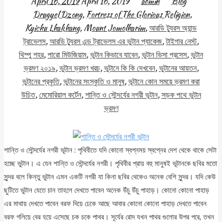
April 16, 2019
April 16, 2019
admin
Blog
Drugyel Dzong
,
Fortress of The Glorious Religion
,
Kyichu Lhakhang
,
Mount Jomolharim
,
আরডি ট্যুরস অ্যান্ড
ট্রাভেলস
,
আরডি ট্যুরস এন্ড ট্রাভেলস এর ভুটান প্যাকেজ
,
টাইগার নেস্ট
,
থিম্পু শহর
,
পারো মিউজিয়াম
,
ভুটান কিভাবে যাবেন
,
ভুটান ভিসা প্রসেস
,
ভুটান
ভ্রমণ ২০১৯
,
ভুটান ভ্রমণ খরচ
,
ভুটানে কি কি দেখবেন
,
ভুটানের আয়তন
,
ভুটানের প্রকৃতি
,
ভুটানের সংস্কৃতি ও মানুষ
,
ভূটানে কোন সময়ে ভ্রমণ করা
উচিত
,
মেমোরিয়াল কর্টেন
,
শান্তি ও সৌন্দর্যের নগরী ভূটান
,
সড়ক পথে ভুটান
ভ্রমণ
শান্তি ও সৌন্দর্যের নগরী ভূটান : পৃথিবীতে যদি কোনো স্বপ্নময় স্বপ্নের দেশ থেকে থাকে সেটা
হচ্ছে ভুটান। এ যেন শান্তি ও সৌন্দর্যের নগরী। পৃথিবীর প্রায় বহু মানুষই ভূটানকে ছবির মতো
সুন্দর বলে কিন্তু ভুটান এমন একটি নগরী যা কিনা ছবির থেকেও অনেক বেশি সুন্দর। যদি কেউ
ছুটিতে ভুটান যেতে চান তাহলে দেখতে পাবেন অনেক উঁচু উঁচু পাহাড়। কোনো কোনো পাহাড়
এর মাথায় দেখতে পাবেন বরফ দিয়ে ঢেকে আছে আবার কোনো কোনো পাহাড় দেখতে পাবেন
বরফ গলিয়ে বের হয়ে এসেছে চক চকে পাথর। সূর্যের রোদ যখন পাথর গুলোর উপর পরে, তখন